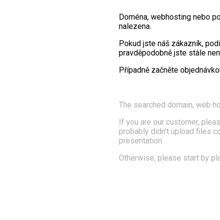
Doména, webhosting nebo po
nalezena.
Pokud jste náš zákazník, pod
pravděpodobně jste stále nena
Případně začněte objednávk
The searched domain, web ho
If you are our customer, pleas
probably didn't upload files 
presentation.
Otherwise, please start by pl