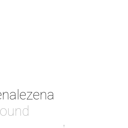
enalezena
found