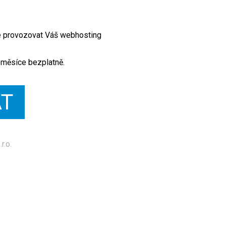
te provozovat Váš webhosting
 měsíce bezplatně.
AT
r.o.